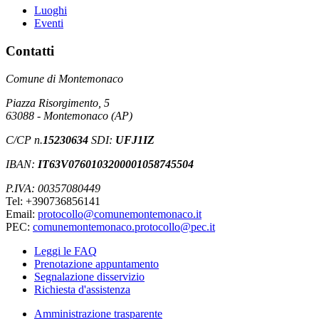
Luoghi
Eventi
Contatti
Comune di Montemonaco
Piazza Risorgimento, 5
63088 - Montemonaco (AP)
C/CP n.
15230634
SDI:
UFJ1IZ
IBAN:
IT63V0760103200001058745504
P.IVA: 00357080449
Tel: +390736856141
Email:
protocollo@comunemontemonaco.it
PEC:
comunemontemonaco.protocollo@pec.it
Leggi le FAQ
Prenotazione appuntamento
Segnalazione disservizio
Richiesta d'assistenza
Amministrazione trasparente