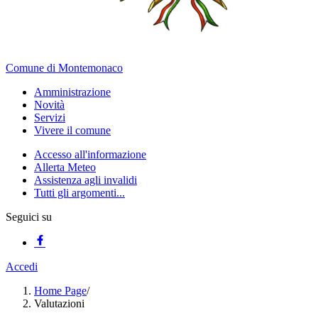
Comune di Montemonaco
Amministrazione
Novità
Servizi
Vivere il comune
Accesso all'informazione
Allerta Meteo
Assistenza agli invalidi
Tutti gli argomenti...
Seguici su
Accedi
Home Page
/
Valutazioni