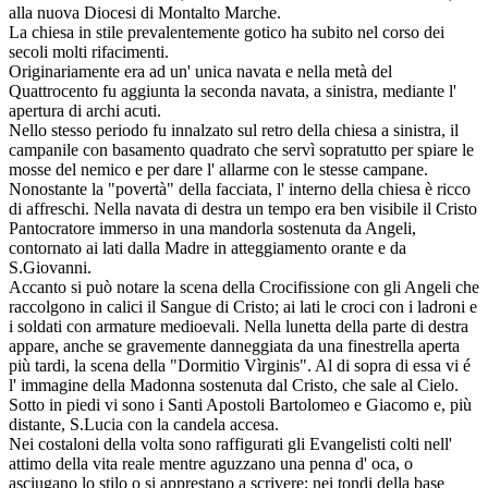
alla nuova Diocesi di Montalto Marche.
La chiesa in stile prevalentemente gotico ha subito nel corso dei
secoli molti rifacimenti.
Originariamente era ad un' unica navata e nella metà del
Quattrocento fu aggiunta la seconda navata, a sinistra, mediante l'
apertura di archi acuti.
Nello stesso periodo fu innalzato sul retro della chiesa a sinistra, il
campanile con basamento quadrato che servì sopratutto per spiare le
mosse del nemico e per dare l' allarme con le stesse campane.
Nonostante la "povertà" della facciata, l' interno della chiesa è ricco
di affreschi. Nella navata di destra un tempo era ben visibile il Cristo
Pantocratore immerso in una mandorla sostenuta da Angeli,
contornato ai lati dalla Madre in atteggiamento orante e da
S.Giovanni.
Accanto si può notare la scena della Crocifissione con gli Angeli che
raccolgono in calici il Sangue di Cristo; ai lati le croci con i ladroni e
i soldati con armature medioevali. Nella lunetta della parte di destra
appare, anche se gravemente danneggiata da una finestrella aperta
più tardi, la scena della "Dormitio Vìrginis". Al di sopra di essa vi é
l' immagine della Madonna sostenuta dal Cristo, che sale al Cielo.
Sotto in piedi vi sono i Santi Apostoli Bartolomeo e Giacomo e, più
distante, S.Lucia con la candela accesa.
Nei costaloni della volta sono raffigurati gli Evangelisti colti nell'
attimo della vita reale mentre aguzzano una penna d' oca, o
asciugano lo stilo o si apprestano a scrivere; nei tondi della base