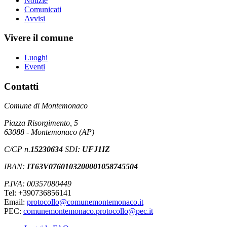
Notizie
Comunicati
Avvisi
Vivere il comune
Luoghi
Eventi
Contatti
Comune di Montemonaco
Piazza Risorgimento, 5
63088 - Montemonaco (AP)
C/CP n.
15230634
SDI:
UFJ1IZ
IBAN:
IT63V0760103200001058745504
P.IVA: 00357080449
Tel: +390736856141
Email:
protocollo@comunemontemonaco.it
PEC:
comunemontemonaco.protocollo@pec.it