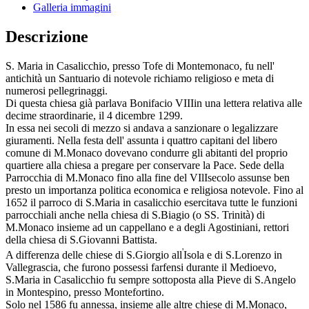
Galleria immagini
Descrizione
S. Maria in Casalicchio, presso Tofe di Montemonaco, fu nell'
antichità un Santuario di notevole richiamo religioso e meta di
numerosi pellegrinaggi.
Di questa chiesa già parlava Bonifacio VIIIin una lettera relativa alle
decime straordinarie, il 4 dicembre 1299.
In essa nei secoli di mezzo si andava a sanzionare o legalizzare
giuramenti. Nella festa dell' assunta i quattro capitani del libero
comune di M.Monaco dovevano condurre gli abitanti del proprio
quartiere alla chiesa a pregare per conservare la Pace. Sede della
Parrocchia di M.Monaco fino alla fine del VIlIsecolo assunse ben
presto un importanza politica economica e religiosa notevole. Fino al
1652 il parroco di S.Maria in casalicchio esercitava tutte le funzioni
parrocchiali anche nella chiesa di S.Biagio (o SS. Trinità) di
M.Monaco insieme ad un cappellano e a degli Agostiniani, rettori
della chiesa di S.Giovanni Battista.
'
A differenza delle chiese di S.Giorgio all
Isola e di S.Lorenzo in
Vallegrascia, che furono possessi farfensi durante il Medioevo,
S.Maria in Casalicchio fu sempre sottoposta alla Pieve di S.Angelo
in Montespino, presso Montefortino.
Solo nel 1586 fu annessa, insieme alle altre chiese di M.Monaco,