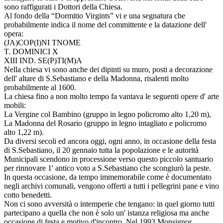
sono raffigurati i Dottori della Chiesa.
Al fondo della “Dormitio Virgints” vi e una segnatura che
probabilmente indica il nome del committente e la datazione dell'
opera:
(JA)COP(I)NI TNOME
T. DOMINICI X
XIII IND. SE(P)TI(M)A
Nella chiesa vi sono anche dei dipinti su muro, posti a decorazione
dell' altare di S.Sebastiano e della Madonna, risalenti molto
probabilmente al 1600.
La chiesa fino a non molto tempo fa vantava le seguenti opere d' arte
mobili:
La Vergine col Bambino (gruppo in legno policromo alto 1,20 m),
La Madonna del Rosario (gruppo in legno intagliato e policromo
alto 1,22 m).
Da diversi secoli ed ancora oggi, ogni anno, in occasione della festa
di S.Sebastiano, il 20 gennaio tutta la popolazione e le autorità
Municipali scendono in processione verso questo piccolo santuario
per rinnovare 1' antico voto a S.Sebastiano che scongiurò la peste.
In questa occasione, da tempo immemorabile come è documentato
negli archivi comunali, vengono offerti a tutti i pellegrini pane e vino
cotto benedetti.
Non ci sono avversità o intemperie che tengano: in quel giorno tutti
partecipano a quella che non è solo un' istanza religiosa ma anche
occasione di festa e motivo d'incontro. Nel 1993 Monsignor